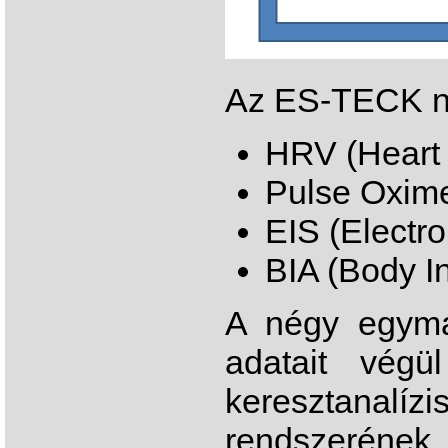
Az ES-TECK né
HRV (Heart R
Pulse Oxime
EIS (Electro 
BIA (Body I
A négy egymá
adatait vég
keresztanalí
rendszeré