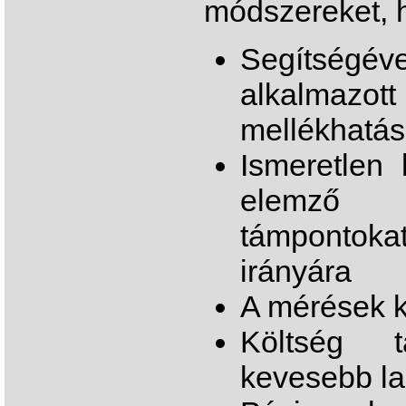
módszereket, h
Segítségév
alkalmazo
mellékhatás
Ismeretlen
elemző r
támpontokat
irányára
A mérések k
Költség t
kevesebb lab