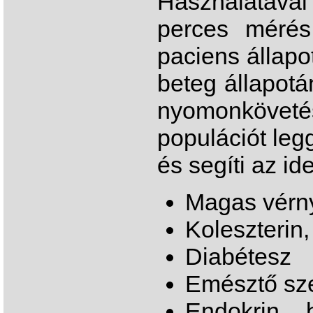
Használatával
perces mérés
paciens állapot
beteg állapotá
nyomonkövetés
populációt leg
és segíti az ide
Magas vérn
Koleszterin,
Diabétesz
Emésztő sz
Endokrin b