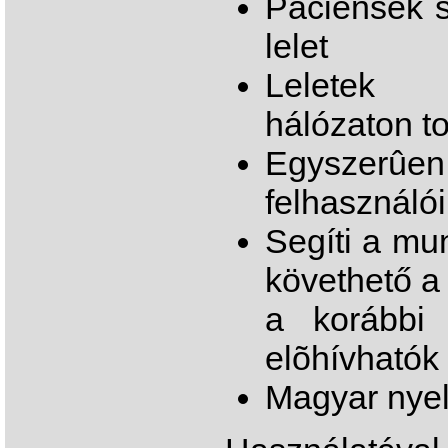
Páciensek s
lelet
Leletek n
hálózaton t
Egyszerû
felhasználói 
Segíti a mu
követhető a
a korábbi 
elõhívhatók
Magyar nye