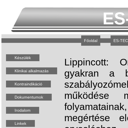
ES
Főoldal
ES-TEC
Készülék
Lippincott: 
gyakran a b
Klinikai alkalmazás
szabályozó
Kontraindikáció
működése m
Dokumentumok
folyamatainak
Irodalom
megértése el
Linkek