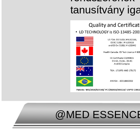
tanusítvány iga
@MED ESSENCE Mi