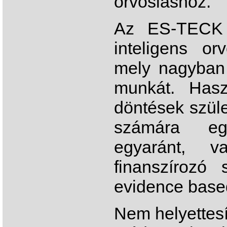
orvosláshoz.
Az ES-TECK e
inteligens or
mely nagyban 
munkát. Hasz
döntések szül
számára eg
egyaránt, v
finanszírozó
evidence base
Nem helyettesí